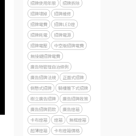
招牌使用年限
招牌拆除
招牌壞掉
招牌維修
招牌電費
招牌LED燈
招牌耗電
招牌電源
招牌電壓
中空版招牌電費
無接縫招牌電費
廣告物管理自治條例
廣告招牌法規
正面式招牌
側懸式招牌
騎樓簷下式招牌
樹立廣告招牌
廣告招牌政策
廣告招牌罰款
廣告燈箱
卡布燈箱
燈箱
無框燈箱
超薄燈箱
卡布燈箱價格