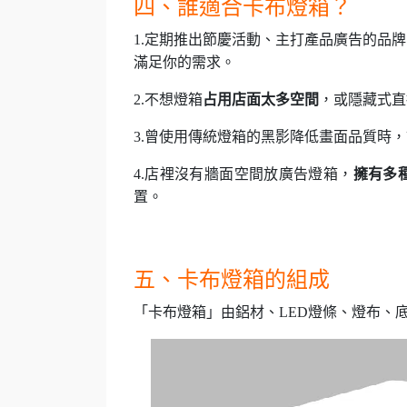
四、誰適合卡布燈箱？
1.定期推出節慶活動、主打產品廣告的品
滿足你的需求。
2.不想燈箱
占用店面太多空間
，或隱藏式直
3.曾使用傳統燈箱的黑影降低畫面品質時
4.店裡沒有牆面空間放廣告燈箱，
擁有多
置。
五、卡布燈箱的組成
「卡布燈箱」由鋁材、
LED燈條、燈布、